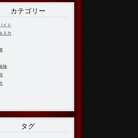
カテゴリー
バイト
タ入力
費
保険
税
性
タグ