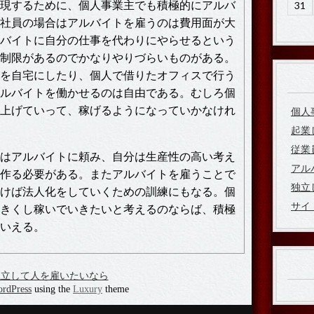
現するために、個人事業主でも積極的にアルバ
31
社員の場合はアルバイトを雇うのは費用面が大
バイトに自分の仕事を代わりにやらせるという
制限があるのでかなりやりづらいものがある。
を自宅にしたり、個人で借りたオフィスで行う
ルバイトを働かせるのは自由である。むしろ個
上げていって、稼げるようになっていかなけれ
個人
起業
従業
はアルバイトに頼み、自分は生産性の高い考え
アル
作る必要がある。またアルバイトを雇うことで
独立
けば法人化をしていくための訓練にもなる。個
サイ
きくし稼いでいきたいと考えるのならば、積極
いえる。
独立して人を雇いたいなら
rdPress
using the
Luxury
theme