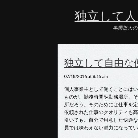
独立して人
事業拡大の
独立して自由な
07/18/2016 at 8:15 am
個人事業主として働くことにはい
ものが、勤務時間や勤務場所、そ
所だろう。そのためには仕事を定
依頼された仕事のクオリティも高
引いても、自分で用意した快適な
員では味わえない魅力になってい