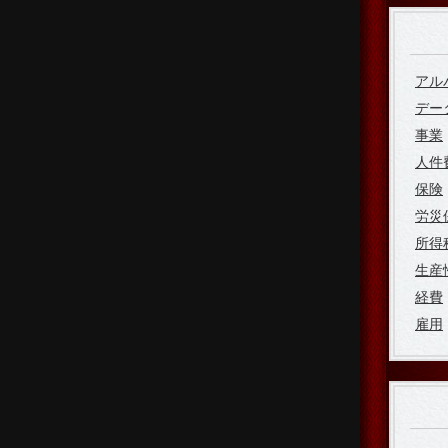
アル
デー
事業
人件
保険
労災
所得
生産
経費
雇用