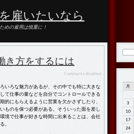
を雇いたいなら
ための雇用は慎重に！
検
働き方をするには
索:
Comments disabled
ろいろな魅力があるが、その中でも特に大きな
月
して仕事の量などを自分でコントロールできる
期的にもらえるように営業を欠かさずしたり、
3
いものを保つ必要がある。そういった面を差し
10
環境で仕事が好きな時間に出来ることは、会社
17
る。
24