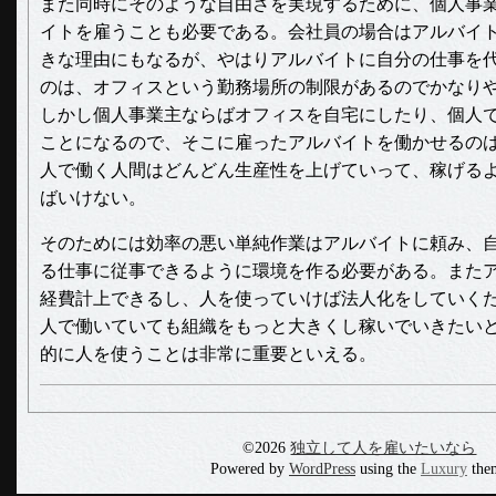
また同時にそのような自由さを実現するために、個人事
イトを雇うことも必要である。会社員の場合はアルバイ
きな理由にもなるが、やはりアルバイトに自分の仕事を
のは、オフィスという勤務場所の制限があるのでかなり
しかし個人事業主ならばオフィスを自宅にしたり、個人
ことになるので、そこに雇ったアルバイトを働かせるの
人で働く人間はどんどん生産性を上げていって、稼げる
ばいけない。
そのためには効率の悪い単純作業はアルバイトに頼み、
る仕事に従事できるように環境を作る必要がある。また
経費計上できるし、人を使っていけば法人化をしていく
人で働いていても組織をもっと大きくし稼いでいきたい
的に人を使うことは非常に重要といえる。
©2026
独立して人を雇いたいなら
Powered by
WordPress
using the
Luxury
the