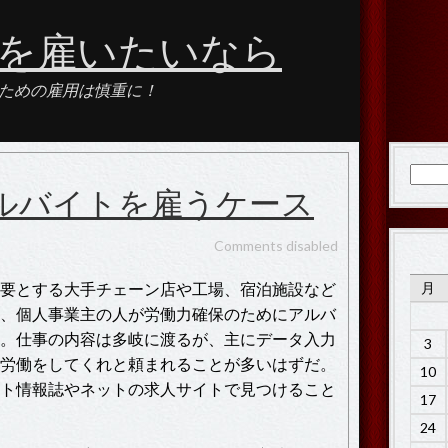
を雇いたいなら
ための雇用は慎重に！
検
ルバイトを雇うケース
索:
Comments disabled
要とする大手チェーン店や工場、宿泊施設など
月
、個人事業主の人が労働力確保のためにアルバ
。仕事の内容は多岐に渡るが、主にデータ入力
3
労働をしてくれと頼まれることが多いはずだ。
10
ト情報誌やネットの求人サイトで見つけること
17
24