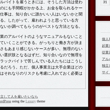
ルバイトを雇うときには、そうした方法は使わ
31
のにも手間暇がかかる上、お金を取られるケー
仕事は、知り合いに誰かいい人はいないかと聞
る。したがって、雇われようと思っている方
ないか調べてもらうのがベストな方法となる。
業のアルバイトのようなマニュアルもないこと
個人
ていくことができる。がっちりと働き方が決ま
起業
さもあまり感じないケースが多い。無理のない
従業
い選択肢となるはずだ。知り合いなので無理を
アル
ラックバイトで苦しんでいる人たちにはこうし
独立
るだろう。ただ、個人事業主は大手企業ほどの
サイ
はそれなりのリスクも考慮に入れておく必要は
独立して人を雇いたいなら
rdPress
using the
Luxury
theme