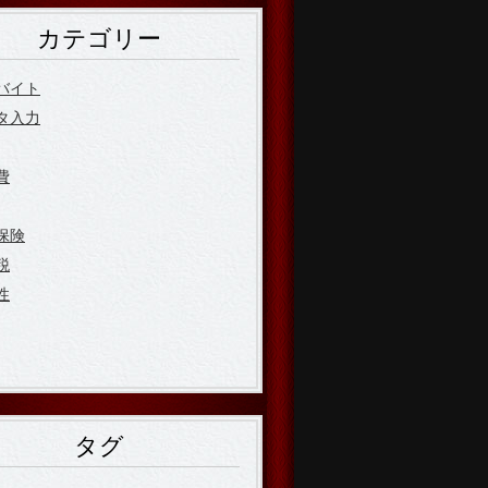
カテゴリー
バイト
タ入力
費
保険
税
性
タグ