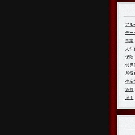
アル
デー
事業
人件
保険
労災
所得
生産
経費
雇用