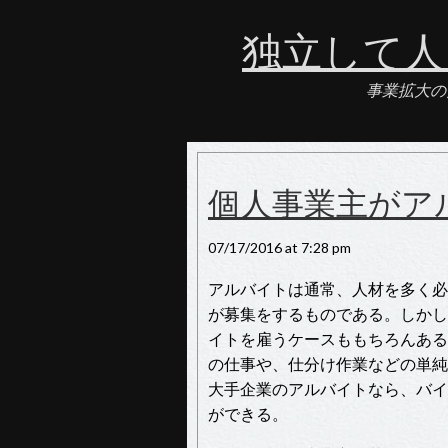
独立して人
事業拡大の
個人事業主がア
07/17/2016 at 7:28 pm
アルバイトは通常、人材を多く必
が募集をするものである。しかし
イトを雇うケースももちろんある
の仕事や、仕分け作業などの単純
大手企業のアルバイトなら、バイ
ができる。